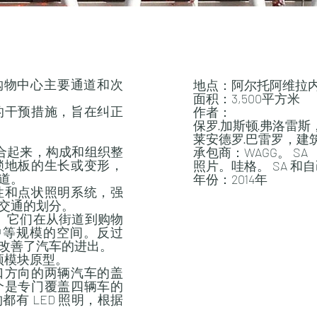
eda 购物中心主要通道和次
地点：阿尔托阿维拉
面积：3,500平方米
的干预措施，旨在纠正
作者：
保罗·加斯顿·弗洛雷
莱安德罗·巴雷罗，建
结合起来，构成和组织整
承包商：WAGG。 SA
锁地板的生长或变形，
照片。哇格。 SA 和
道。
年份：2014年
性和点状照明系统，强
交通的划分。
盖。它们在从街道到购物
个中等规模的空间。反过
改善了汽车的进出。
顶模块原型。
口方向的两辆汽车的盖
个是专门覆盖四辆车的
有 LED 照明，根据