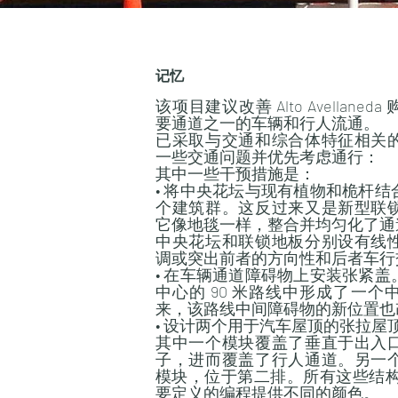
记忆
该项目建议改善 Alto Avellan
要通道之一的车辆和行人流通。
已采取与交通和综合体特征相关
一些交通问题并优先考虑通行：
其中一些干预措施是：
• 将中央花坛与现有植物和桅杆
个建筑群。这反过来又是新型联
它像地毯一样，整合并均匀化了通
中央花坛和联锁地板分别设有线
调或突出前者的方向性和后者车行
• 在车辆通道障碍物上安装张紧
中心的 90 米路线中形成了一
来，该路线中间障碍物的新位置也
• 设计两个用于汽车屋顶的张拉屋
其中一个模块覆盖了垂直于出入
子，进而覆盖了行人通道。另一
模块，位于第二排。所有这些结构都
要定义的编程提供不同的颜色。