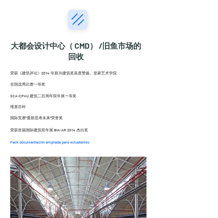
大都会设计中心（
CMD）
/旧鱼市场的
回收
荣获《建筑评论》2014 年新兴建筑奖高度赞扬。皇家艺术学院
全国选秀比赛一等奖
SCA-CPAU 建筑二百周年双年展一等奖
维基百科
国际竞赛“重新思考未来”荣誉奖
荣获首届国际建筑双年展 BIA-AR 2014 杰出奖
Pack documantación ampliada para estudiantes