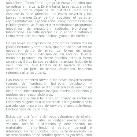
son afines. También se agrega un nuevo pabellón que
completa la manzana. En el interior, la estructura de los
galpones define espacios de distintas jerarquías y
escalas: la calle principal, las naves mayores y las
bahías menores.Este centro adquiere el carácter
representativo del espacio social, con programas de uso
público y colectivo. En su interior se disponen programas
educativos, de exposición, auditorio, biblioteca y
laboratorios. La calle interior es un espacio diáfano y
fluido, verdadero corazón funcional y social del edificio.
En las naves se disponen los programas contenidos en
piezas cerradas y compactas, que a modo de ‘barcos’ se
encastran dentro de ellas. La forma de estos
contenedores es la extrusión de una sección. De este
modo se produce una fuerte relación entre la forma
contenida. Estos barcos se ubican a ambos lados de la
calle principal. Sus frentes de 17 metros de ancho
conforman un perfil de ‘barcos amarrados’, haciendo
referencia al tejido urbano.
Las bahías menores sirven a las naves mayores como
fuentes de iluminación indirecta, circulación y
climatización. En ellas se disponen torres de servicio en
las que se ubican tanques de agua, reserva de incendio, y
equipos de aire acondicionado.
Las naves que dan a la calle San Ricardo se cortan en
tímpanos diagonales que absorben la irregularidad de la
parcela con programas de servicio y abastecimiento.
Morfogénesis de los barcos.
Estos son una familia de mega volúmenes de similar
escala sobre los cuales se realizan operaciones de
vaciado, adición, sustracción y densificación de
materiales, manteniendo el carácter general e
intentando ser reconocidos como parte de un todo. La
sistematización de los detalles generales y la resolución