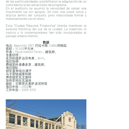
de las particularidades posibilitaron la adaptación de un
corte básico a las variaciones de programa.
En el auditorio se asumió la necesidad de salvar una
importante luz sin apoyos. Se creó una pieza única y
atípica dentro del conjunto, pero relacionada formal y
materialmente con el resto.
Esta “Ciudad Máquina Productiva” intenta mantener la
esencia histórica del sur de la ciudad. La tradición, lo
rústico y lo contemporáneo han sido incorporados al
paisaje urbano interior.
数据
地点: Algarrobo 1067, 巴拉卡斯, CABA 阿根廷
面积：14,500平方米
作者：Paulo Gastón Flores，建筑师。
专案经理：
亚历杭德罗·达芬奇奥，Arch。
项目协调：
费德里科·泰桑多里，建筑师。
项目团队：
胡安·曼努埃尔·潘平
马卡雷纳·德莱利斯
弗雷德里克·文森特
加布里埃拉·瓦迪洛
摄影：古斯塔沃·索萨·皮尼利亚
项目年份：2002年
工作年份：2003-2010