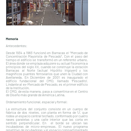
Memoria
Antecedentes:
Desde 1934 a 1983 funcionó en Barracas el “Mercado de
Concentración Mayorista de Pescado”. Con el paso del
tiempo el edificio se transformó en un referente urbano.
El área donde se emplaza adquiere su actual fisonomía a
principios del siglo XX, cuando se construye la estación
Barracas al Norte (actual Hipólito Irigoyen) y los
magníficos puentes ferroviarios que unen la Ciudad con
Avellaneda. En Diciembre de 2001 es inaugurado e
l
edificio fundacional del CMD, llamado ‘Pescadito’.
Lindante al ex-Mercado de Pescado, es el primer edificio
de la Institución.
El CMD, de esta manera, pasa a convertirse en el Centro
de Diseño más grande de América Latina.
Ordenamiento funcional, espacial y formal:
La estructura del conjunto consiste en un cuerpo de
fábrica de dos niveles, con planta en forma de ‘U’, que
rodea un espacio central techado, conformado por cuatro
naves paralelas y una calle interior que las corta en
sentido perpendicular. En el borde se ubican las
incubadoras de micro-empresas. El nuevo programa
repetitivo de incubadoras y el espacio compartimentado