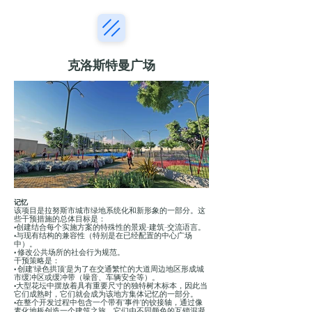
克洛斯特曼广场
记忆
该项目是拉努斯市城市绿地系统化和新形象的一部分。这
些干预措施的总体目标是：
•创建结合每个实施方案的特殊性的景观-建筑-交流语言。
•与现有结构的兼容性（特别是在已经配置的中心广场
中）。
• 修改公共场所的社会行为规范。
干预策略是：
• 创建“绿色拱顶”是为了在交通繁忙的大道周边地区形成城
市缓冲区或缓冲带（噪音、车辆安全等）。
•大型花坛中摆放着具有重要尺寸的独特树木标本，因此当
它们成熟时，它们就会成为该地方集体记忆的一部分。
•在整个开发过程中包含一个带有“事件”的铰接轴，通过像
素化地板创造一个建筑之旅。它们由不同颜色的互锁混凝