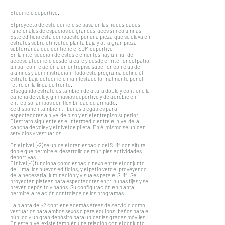
El edificio deportivo.
El proyecto de este edificio se basa en las necesidades
funcionales de espacios de grandes luces sin columnas.
Este edificio está compuesto por una pieza que se eleva en
estratos sobre el nivel de planta baja y otra gran pieza
subterránea que contiene el SUM deportivo.
En la intersección de estos elementos hay un hall de
acceso al edificio desde la calle y desde el interior del patio,
un bar con relación a un entrepiso superior con club de
alumnos y administración. Todo este programa define el
estrato bajo del edificio manifestado formalmente por el
retiro en la línea de frente.
El segundo estrato es también de altura doble y contiene la
cancha de voley, gimnasios deportivo y de aeróbic en
entrepiso, ambos con flexibilidad de armado.
Se disponen también tribunas plegables para
espectadores a nivel de piso y en el entrepiso superior.
El estrato siguiente es el intermedio entre el nivel de la
cancha de voley y el nivel de pileta. En él mismo se ubican
servicios y vestuarios.
En el nivel (-2) se ubica el gran espacio del SUM con altura
doble que permite el desarrollo de múltiples actividades
deportivas.
El nivel (-1) funciona como espacio nexo entre el conjunto
de Lima, los nuevos edificios, y el patio verde, proveyendo
de la necesaria iluminación y visuales para el SUM. Se
proyectan plateas para espectadores en tribunas fijas y se
prevén depósito y baños. Su configuración en planta
permite la relación controlada de los programas.
La planta del -2 contiene además áreas de servicio como
vestuarios para ambos sexos o para equipos, baños para el
público y un gran depósito para ubicar las gradas móviles.
En este nivel existe también una relación con el conjunto