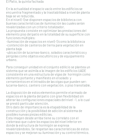
El Patio, la quinta fachada
En la actualidad el espacio vacío entre los edificios se
encuentra fragmentado y la trasitabilidad a nivel de planta
baja se ve reducida.
En el nivel (-1) se disponen espacios de biblioteca con
buenas características de iluminación las cuales serán
revalorizadas con un criterio totalizador.
La propuesta consiste en optimizar las prestaciones del
elemento piso del patio en la totalidad de su superficie con
funciones múltiples:
-Iluminación de espacios en nivel (-1) como la biblioteca
-contención de canteros de tierra para vegetación en
planta baja
-ubicación de lucarnas-banco, solados característicos y
pérgolas como objetos escultóricos y de equipamiento
urbano.
Para conseguir unidad en el conjunto edilicio se plantea un
sistema que se asimila a la imagen de los edificios UADE
consistente en una estructura de vigas de hormigón como
elemento portante y manifiesto en el solado y
cerramientos en el intradós de las vigas que pueden ser:
lucarna-banco, cantero con vegetación, o piso transitable.
La disposición de estos elementos permite el armado de
espacios en la planta del patio con gran flexibilidad sin
alterar las configuraciones espaciales del nivel -1, a lo cual
se prestó particular atención.
Otro dato de importancia es la etapabilidad de la
construcción y la posibilidad de adición al sistema de
posibles nuevas piezas edilicias.
Esta imagen desde arriba tiene su correlato con el
cielorraso que cubre los espacios del nivel inferior en
donde la estructura de hormigón se expresa
revalorizándolos. Se respetan las características de estos
espacios y se mejoran su iluminación y su control térmico.