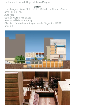
de Lima a través del foyer del aula Magna.
Dados
Localização: Ruas Chile e Salta. Cidade de Buenos Aires
Área: 10.500 m2
Autores:
Gastón Flores, Arquiteto.
Alejandro Dafunchio, Arq.
Cliente: Universidade Argentina de Negócios (UADE)
Ano: 2001