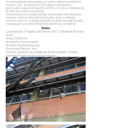
horizontalidade das janelas, a coluna cilíndrica visível no
acesso , etc., juntamente com alguns elementos
particulares que distinguem o edifício, como o tratamento
do Rés-do-chão na fachada.
O movimento e a mudança são anunciados na transição
exterior-interior da própria entrada. A luz, a relação
interior-exterior, a espacialidade do pátio da sala de aula,
conseguem um efeito dinâmico dentro do complexo.
Dados
Localização: Fragata Sarmiento 1817, Cidade de Buenos
Aires
Área: 2.850 m2
Arquitetos Associados:
Nicolás Goldenberg, arq.
Guillermo Petroni, arq.
Cliente: Governo da Cidade de Buenos Aires / Banco
Interamericano de Desenvolvimento.