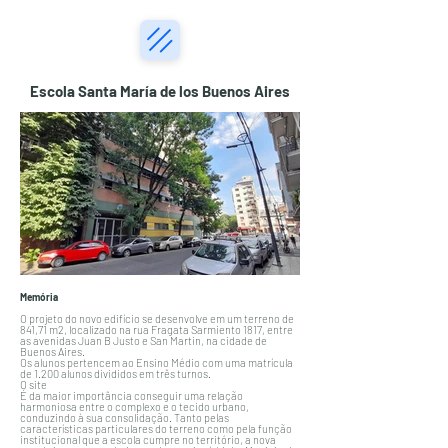
Escola Santa María de los Buenos Aires
Memória
O projeto do novo edifício se desenvolve em um terreno de
841,71 m2, localizado na rua Fragata Sarmiento 1817, entre
as avenidas Juan B Justo e San Martin, na cidade de
Buenos Aires.
Os alunos pertencem ao Ensino Médio com uma matrícula
de 1.200 alunos divididos em três turnos.
O site
É da maior importância conseguir uma relação
harmoniosa entre o complexo e o tecido urbano,
conduzindo à sua consolidação. Tanto pelas
características particulares do terreno como pela função
institucional que a escola cumpre no território, a nova