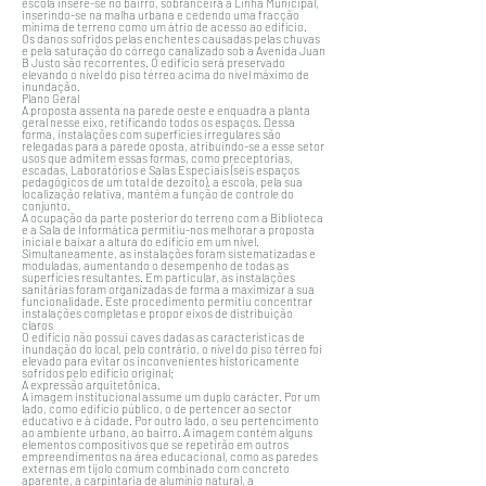
escola insere-se no bairro, sobranceira à Linha Municipal,
inserindo-se na malha urbana e cedendo uma fracção
mínima de terreno como um átrio de acesso ao edifício.
Os danos sofridos pelas enchentes causadas pelas chuvas
e pela saturação do córrego canalizado sob a Avenida Juan
B Justo são recorrentes. O edifício será preservado
elevando o nível do piso térreo acima do nível máximo de
inundação.
Plano Geral
A proposta assenta na parede oeste e enquadra a planta
geral nesse eixo, retificando todos os espaços. Dessa
forma, instalações com superfícies irregulares são
relegadas para a parede oposta, atribuindo-se a esse setor
usos que admitem essas formas, como preceptorias,
escadas, Laboratórios e Salas Especiais (seis espaços
pedagógicos de um total de dezoito). a escola, pela sua
localização relativa, mantém a função de controle do
conjunto.
A ocupação da parte posterior do terreno com a Biblioteca
e a Sala de Informática permitiu-nos melhorar a proposta
inicial e baixar a altura do edifício em um nível.
Simultaneamente, as instalações foram sistematizadas e
moduladas, aumentando o desempenho de todas as
superfícies resultantes. Em particular, as instalações
sanitárias foram organizadas de forma a maximizar a sua
funcionalidade. Este procedimento permitiu concentrar
instalações completas e propor eixos de distribuição
claros
O edifício não possui caves dadas as características de
inundação do local, pelo contrário, o nível do piso térreo foi
elevado para evitar os inconvenientes historicamente
sofridos pelo edifício original;
A expressão arquitetônica.
A imagem institucional assume um duplo carácter. Por um
lado, como edifício público, o de pertencer ao sector
educativo e à cidade. Por outro lado, o seu pertencimento
ao ambiente urbano, ao bairro. A imagem contém alguns
elementos compositivos que se repetirão em outros
empreendimentos na área educacional, como as paredes
externas em tijolo comum combinado com concreto
aparente, a carpintaria de alumínio natural, a