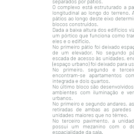
separados por pátios.
O complexo está estruturado a pa
longitudinal ao longo do terreno. 
pátios ao longo deste eixo determi
blocos construídos.
Dada a baixa altura dos edifícios vi
um pórtico que funciona como tra
eles e o edifício.
No primeiro pátio foi deixado espa
de um elevador. No segundo pát
escada de acesso às unidades, enq
(espaço urbano) foi deixado para 
No primeiro, segundo e tercei
encontram-se apartamentos co
integrada e dois quartos.
No último bloco são desenvolvido
ambientes com iluminação e ven
urbanos.
No primeiro e segundo andares, as
retiradas de ambas as paredes l
unidades maiores que no térreo.
No terceiro pavimento, a unidad
possui um mezanino com o dor
espacialidade da sala.