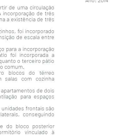
Ano: 2014
rtir de uma circulação
A incorporação de três
na a existência de três
zinhos, foi incorporado
nsição de escala entre
ço para a incorporação
io foi incorporada a
uanto o terceiro pátio
uso comum.
ro blocos do térreo
m salas com cozinha
s apartamentos de dois
tilação para espaços
 unidades frontais são
aterais, conseguindo
e do bloco posterior
mitório vinculado à