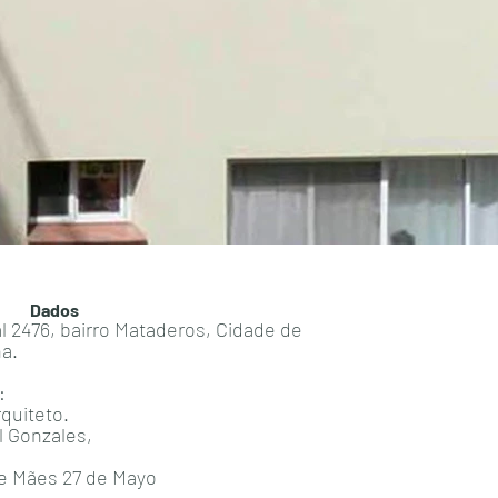
Dados
l 2476, bairro Mataderos, Cidade de
na.
:
quiteto.
l Gonzales,
de Mães 27 de Mayo