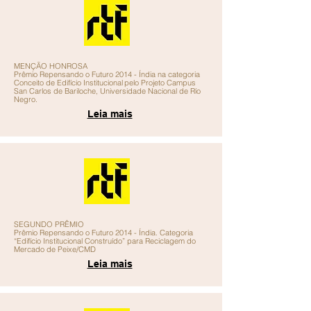
MENÇÃO HONROSA
Prêmio Repensando o Futuro 2014 - Índia na categoria
Conceito de Edifício Institucional
pelo Projeto Campus
San Carlos de Bariloche, Universidade Nacional de Río
Negro.
Leia mais
SEGUNDO PRÊMIO
Prêmio Repensando o Futuro 2014 - Índia. Categoria
“Edifício Institucional Construído” para Reciclagem do
Mercado de Peixe/CMD
Leia mais