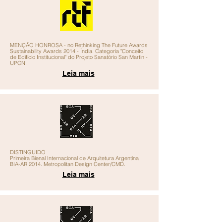
MENÇÃO HONROSA
- no Rethinking The Future Awards
Sustainability Awards 2014 - Índia. Categoria "Conceito
de Edifício Institucional" do Projeto Sanatório San Martin -
UPCN.
Leia mais
DISTINGUIDO
Primeira Bienal Internacional de Arquitetura Argentina
BIA-AR 2014. Metropolitan Design Center/CMD.
Leia mais