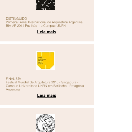
DISTINGUIDO
Primeira
Bienal Internacional de Arquitetura Argentina
BIA-AR 2014 Pavilhão 1 e Campus UNRN.
Leia mais
FINALISTA
Festival Mundial de Arquitetura 2015 - Singapura -
Campus Universitário UNRN em Bariloche - Patagônia -
Argentina
Leia mais