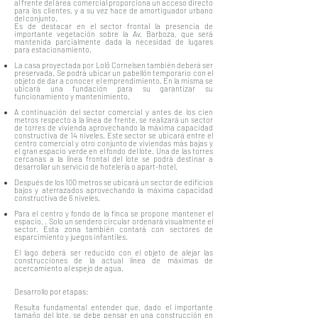
al frente del área comercial proporciona un acceso directo
para los clientes, y a su vez hace de amortiguador urbano
del conjunto.
Es de destacar en el sector frontal la presencia de
importante vegetación sobre la Av. Barboza, que será
mantenida parcialmente dada la necesidad de lugares
para estacionamiento.
La casa proyectada por Lolô Cornelsen también deberá ser
preservada. Se podrá ubicar un pabellón temporario con el
objeto de dar a conocer el emprendimiento. En la misma se
ubicará una fundación para su garantizar su
funcionamiento y mantenimiento.
A continuación del sector comercial y antes de los cien
metros respecto a la línea de frente, se realizará un sector
de torres de vivienda aprovechando la máxima capacidad
constructiva de 14 niveles. Este sector se ubicará entre el
centro comercial y otro conjunto de viviendas más bajas y
el gran espacio verde en el fondo del lote. Una de las torres
cercanas a la línea frontal del lote se podrá destinar a
desarrollar un servicio de hotelería o apart-hotel.
Después de los 100 metros se ubicará un sector de edificios
bajos y aterrazados aprovechando la máxima capacidad
constructiva de 6 niveles.
Para el centro y fondo de la finca se propone mantener el
espacio, . Solo un sendero circular ordenará visualmente el
sector. Esta zona también contará con sectores de
esparcimiento y juegos infantiles.
El lago deberá ser reducido con el objeto de alejar las
construcciones de la actual línea de máximas de
acercamiento al espejo de agua.
Desarrollo por etapas:
Resulta fundamental entender que, dado el importante
tamaño del lote, se debe pensar en una construcción en