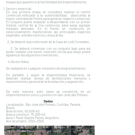
etapas que garantice la factibilidad del emprendimiento.
Sector comercial:
En una primera etapa se considera realizar el centro
comercial enfocado a la sustentabilidad, abarcando la
mayor cantidad de frente para generar impacto comercial.
El conjunto podrá empezar a desarrollarse con un primer
módulo central de la tira comercial, para luego agregar
módulos laterales. En el frente se construirá un
estacionamiento manteniendo las principales especies
vegetales, árboles notorios y araucarias.
2. Se deberá reacondicionar de la Casa de Lolô Cornelsen.
3.
Se deberá comenzar con un conjunto bajo para así
poder realizar una menor inversión inicial que luego podrá
apalancar las siguientes inversiones.
4.Sector folies:
Se realizará en cualquier momento del emprendimiento.
En paralelo, y según la disponibilidad financiera, se
deberán realizar tareas de demoliciones menores y
mantenimiento general de la forestación y vegetación.
De esta manera, este oasis se convertirá en un
emprendimiento único y pionero en San José das Pinhais.
Dados
Localização: São José dos Pinhais, Curitiba, Paraná,
Brasil.
Área do lote: 60.500 m2
Área a construir: 75.000 m2
Autor: Paulo Gastón Flores, Arquiteto.
Ano do projeto:
2024-2025