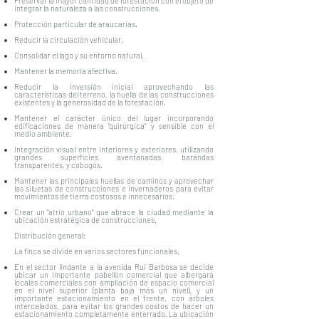
Preservar la mayor cantidad de forestación con el objeto de
integrar la naturaleza a las construcciones.
Protección particular de araucarias.
Reducir la circulación vehicular.
Consolidar el lago y su entorno natural.
Mantener la memoria afectiva.
Reducir la inversión inicial aprovechando las
características del terreno, la huella de las construcciones
existentes y la generosidad de la forestación.
Mantener el carácter único del lugar incorporando
edificaciones de manera “quirúrgica” y sensible con el
medio ambiente.
Integración visual entre interiores y exteriores, utilizando
grandes superficies aventanadas, barandas
transparentes, y cobogós.
Mantener las principales huellas de caminos y aprovechar
las siluetas de construcciones e invernaderos para evitar
movimientos de tierra costosos e innecesarios.
Crear un “atrio urbano” que abrace la ciudad mediante la
ubicación estratégica de construcciones.
Distribución general:
La finca se divide en varios sectores funcionales.
En el sector lindante a la avenida Rui Barbosa se decide
ubicar un importante pabellón comercial que albergará
locales comerciales con ampliación de espacio comercial
en el nivel superior (planta baja más un nivel), y un
importante estacionamiento en el frente, con árboles
intercalados, para evitar los grandes costos de hacer un
estacionamiento completamente enterrado. La ubicación