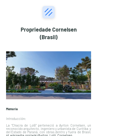
Propriedade Cornelsen
(Brasil)
Memoria
Introducción:
La “Chacra de Lolô” perteneció a Ayrton Cornelsen, un
reconocido arquitecto, ingeniero y urbanista de Curitiba y
del Estado de Paraná, con obras dentro y fuera de Brasil.
pt.wikipedia.org/wiki/Ayrton_Lolô_Cornelsen.