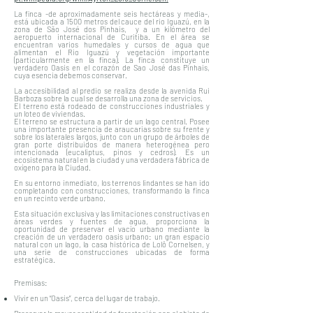
La
f
inca -de aproximadamente seis hectáreas y media-,
está ubicada a 1500 metros del cauce del rio Iguazú, en la
zona de São José dos Pinhais, y a un kilómetro del
aeropuerto internacional de Curitiba. En el área se
encuentran varios humedales y cursos de agua que
alimentan el Rio Iguazú y vegetación importante
(particularmente en la finca). La finca constituye un
verdadero Oasis en el corazón de Sao José das Pinhais,
cuya esencia debemos conservar.
La accesibilidad al predio se realiza desde la avenida Rui
Barboza sobre la cual se desarrolla una zona de servicios.
El terreno está rodeado de construcciones industriales y
un loteo de viviendas.
El terreno se estructura a partir de un lago central. Posee
una importante presencia de araucarias sobre su frente y
sobre los laterales largos, junto con un grupo de árboles de
gran porte distribuidos de manera heterogénea pero
intencionada (eucaliptus, pinos y cedros). Es un
ecosistema natural en la ciudad y una verdadera fábrica de
oxígeno para la Ciudad.
En su entorno inmediato, los terrenos lindantes se han ido
completando con construcciones, transformando la finca
en un recinto verde urbano.
Esta situación exclusiva y las limitaciones constructivas en
áreas verdes y fuentes de agua, proporciona la
oportunidad de preservar el vacío urbano mediante la
creación de un verdadero oasis urbano: un gran espacio
natural con un lago, la casa histórica de Lolô Cornelsen, y
una serie de construcciones ubicadas de forma
estratégica.
Premisas:
Vivir en un “Oasis”, cerca del lugar de trabajo.