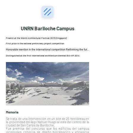
UNRN Bariloche Campus
Finalist at the World Architectural Festival 2015 (Singapore)
First prize in the national preliminary project competition
Honorable mention in the international competition Rethinking the future
Distinguished at the first international architecture biennial BIA-AR 2014
Memoria
Se trata de una intervención en un lote de 25 hectáreas en
la proximidad del lago Nahuel Huapi al este del centro de la
ciudad de San Carlos de Bariloche.
Fue premisa del concurso que los edificios del campus
incorporen criterios de diseño bioclimático y eficiencia