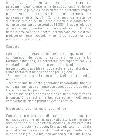
energética, garanticen la accesibilidad a todas las
personas independientemente de sus condiciones físico-
sensoriales y pudieran construirse en diferentes etapas
por razones presupuestarias: una primera de
aproximadamente 5.700 m2, una segunda etapa de
superficie similar, y una tercera etapa que completa el
conjunto alcanzando un total de 33000 m2, superficie que
incluye aulas y sector de investigadores, biblioteca,
hemeroteca, auditorio, teatro, dormis para estudiantes y
profesores, hotel escuela y un área deportiva con
instalaciones cubiertas.
Conjunto
Desde las primeras decisiones de implantación y
configuración del conjunto, se tuvieron en cuenta los
factores climáticos, las características topográficas y la
vegetación existente en el predio, intentando obtener el
mayor provecho posible de sus características naturales.
Como factores principales se han privilegiado:
-El acceso al sol, especialmente en estaciones intermedias
e invierno.
-La protección del viento, generando zonas al aire libre que
combinan buen asoleamiento con adecuada protección de
los vientos fuertes predominantes del oeste.
-La compacidad de las envolventes edilicias, maximizando
la captación del sol en la fachada norte, y volúmenes
compactos de planta profunda y varios niveles.
Implantación y conformación volumétrica
Con estas premisas, se dispusieron los tres cuerpos
edilicios que contienen las aulas y laboratorios en forma de
arco cerrado al sur, y abierto a las vistas y al asoleamiento
al norte, noreste y noroeste. Emplazándolos en un punto
alto del terreno, y recostándolos sobre la pendiente hacia
el norte se logró un adecuado acceso al sol y una buena