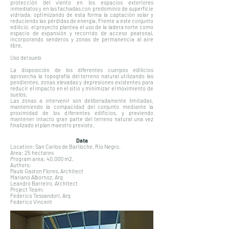
protección del viento en los espacios exteriores
inmediatos y en las fachadas con predominio de superficie
vidriada, optimizando de esta forma la captación solar y
reduciendo las pérdidas de energía. Frente a este conjunto
edilicio, el proyecto plantea el uso de la ladera norte como
espacio de expansión y recorrido de acceso peatonal,
incorporando senderos y zonas de permanencia al aire
libre.
Uso del suelo
La disposición de los diferentes cuerpos edilicios
aprovecha la topografía del terreno natural utilizando las
pendientes, zonas elevadas y depresiones existentes para
reducir el impacto en el sitio y minimizar el movimiento de
suelos.
Las zonas a intervenir son deliberadamente limitadas,
manteniendo la compacidad del conjunto mediante la
proximidad de los diferentes edificios, y previendo
mantener intacto gran parte del terreno natural una vez
finalizado el plan maestro previsto.
Data
Location: San Carlos de Bariloche, Rio Negro.
Area: 25 hectares
Program area: 40,000 m2.
Authors:
Paulo Gaston Flores, Architect
Mariano Albornoz, Arq
Leandro Barreiro, Architect
Project Team:
Federico Tessandori, Arq
Federico Vincent