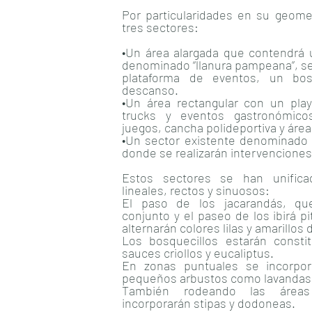
Por particularidades en su geome
tres sectores:
•Un área alargada que contendrá 
denominado “llanura pampeana”, se
plataforma de eventos, un bos
descanso.
•Un área rectangular con un pla
trucks y eventos gastronómico
juegos, cancha polideportiva y áre
•Un sector existente denominado 
donde se realizarán intervencione
Estos sectores se han unific
lineales, rectos y sinuosos:
El paso de los jacarandás, qu
conjunto y el paseo de los ibirá p
alternarán colores lilas y amarillos 
Los bosquecillos estarán constit
sauces criollos y eucaliptus.
En zonas puntuales se incorpor
pequeños arbustos como lavandas 
También rodeando las área
incorporarán stipas y dodoneas.