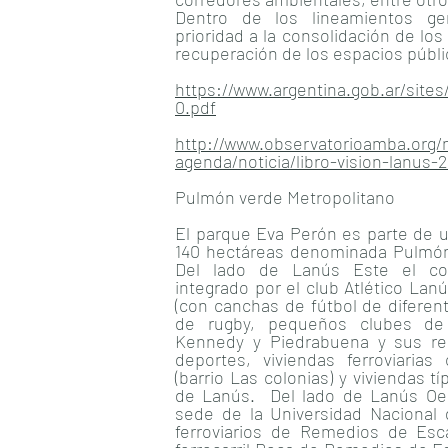
Dentro de los lineamientos g
prioridad a la consolidación de los
recuperación de los espacios públi
https://www.argentina.gob.ar/sites/
0.pdf
http://www.observatorioamba.org/n
agenda/noticia/libro-vision-lanus-
Pulmón verde Metropolitano
El parque Eva Perón es parte de 
140 hectáreas denominada Pulmón
Del lado de Lanús Este el co
integrado por el club Atlético Lanú
(con canchas de fútbol de difere
de rugby, pequeños clubes de 
Kennedy y Piedrabuena y sus r
deportes, viviendas ferroviarias
(barrio Las colonias) y viviendas tí
de Lanús. Del lado de Lanús Oest
sede de la Universidad Nacional 
ferroviarios de Remedios de Esca