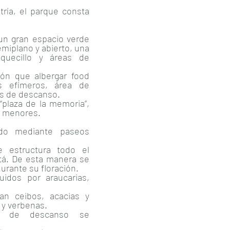
tría, el parque consta
un gran espacio verde
miplano y abierto, una
quecillo y áreas de
yón que albergar food
s efímeros, área de
as de descanso.
“plaza de la memoria”,
s menores.
ado mediante paseos
e estructura todo el
itá. De esta manera se
durante su floración.
uidos por araucarias,
an ceibos, acacias y
y verbenas.
s de descanso se