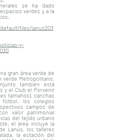
enerales se ha dado
 espacios verdes y a la
cos.
default/files/lanus203
oticias-y-
2030
una gran área verde de
 verde Metropolitano.
njunto también está
s y el Club el Porvenir
ntes tamaños), canchas
fútbol, los colegios
espectivos campos de
 con valor patrimonial
picas del tejido urbano
e, el área incluye la
de Lanús, los talleres
lada, la estación del