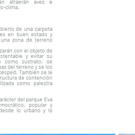
án atraerán aves e
o-clima.
ubierto de una carpeta
res en buen estado y
 una zona de terreno
izarán con el objeto de
stentable y evitar su
n como sustrato, se
as del terreno y se los
 césped. También se le
tructura de contención
lizada como palestra
carácter del parque Eva
mocrático, popular y
 desde lo urbano y lo