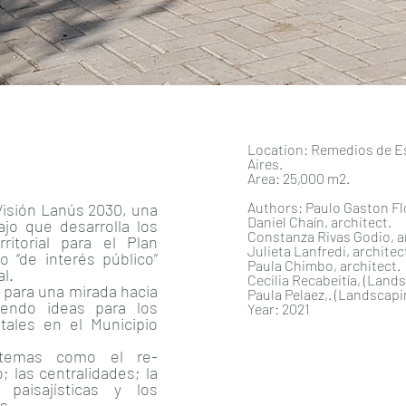
Location: Remedios de Es
Aires.
Area: 25,000 m2.
Authors: Paulo Gaston Flo
Visión Lanús 2030, una
Daniel Chaín, architect.
jo que desarrolla los
Constanza Rivas Godio, a
rritorial para el Plan
Julieta Lanfredi, architec
o “de interés público”
Paula Chimbo, architect.
al.
Cecilia Recabeitía, (Land
 para una mirada hacia
Paula Pelaez,. (Landscapi
iendo ideas para los
Year: 2021
tales en el Municipio
 temas como el re-
; las centralidades; la
 paisajísticas y los
s.