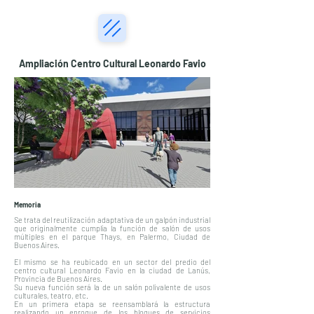
Ampliación Centro Cultural Leonardo Favio
Memoria
Se trata del reutilización adaptativa de un galpón industrial
que originalmente cumplía la función de salón de usos
múltiples en el parque Thays, en Palermo, Ciudad de
Buenos Aires.
El mismo se ha reubicado en un sector del predio del
centro cultural Leonardo Favio en la ciudad de Lanús,
Provincia de Buenos Aires.
Su nueva función será la de un salón polivalente de usos
culturales, teatro, etc.
En un primera etapa se reensamblará la estructura
realizando un enroque de los bloques de servicios