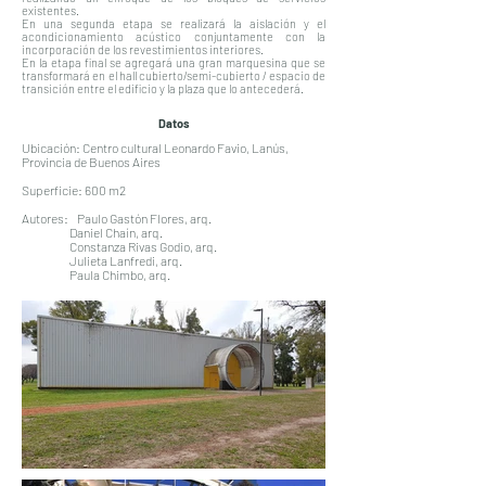
existentes.
En una segunda etapa se realizará la aislación y el
acondicionamiento acústico conjuntamente con la
incorporación de los revestimientos interiores.
En la etapa final se agregará una gran marquesina que se
transformará en el hall cubierto/semi-cubierto / espacio de
transición entre el edificio y la plaza que lo antecederá.
Datos
Ubicación: Centro cultural Leonardo Favio, Lanús,
Provincia de Buenos Aires
Superficie: 600 m2
Autores: Paulo Gastón Flores, arq.
Daniel Chaín, arq.
Constanza Rivas Godio, arq.
Julieta Lanfredi, arq.
Paula Chimbo, arq.