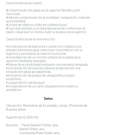
Características actuales:
•Existencia de una plaza seca superior flexible y poli-
funcional.
•Falta de comprensión de la totalidad, congestión y falta de
accesibilidad.
•Exceso de objetos y falta de calidad visual.
•El acceso al podio y un talud lateral verde conforman un
tapón visual que no invita a subir a la plaza seca superior.
Características de la intervención:
•Incorporación de balcones o canteros ciclópeos con
árboles distintivos para relacionar nivel inferior con el
superior y así mejorar la relación funcional.
•Consolidación de un recinto urbano en la plaza seca
superior mediante arbolado.
•Mejorar la accesibilidad mediante una escalera rampada.
•Incorporación de estares urbanos proponiendo una
integración plaza seca/avenida.
•Incorporación de juegos de vanguardia y juegos
existentes.
•“Juegos dentro del bosque”.
•Incorporación de un cánil, equipamiento urbano y
señalética.
Datos
Ubicación: Remedios de Escalada, Lanús, Provincia de
Buenos Aires
Superficie:12.500 m2
Autores: Paulo Gastón Flores, arq.
Daniel Chaín, arq.
Constanza Rivas Godio, arq.