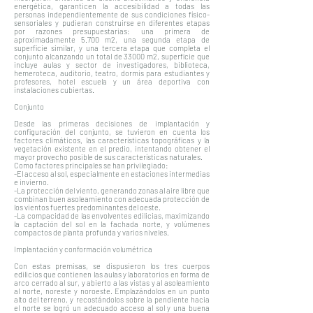
energética, garanticen la accesibilidad a todas las
personas independientemente de sus condiciones físico-
sensoriales y pudieran construirse en diferentes etapas
por razones presupuestarias: una primera de
aproximadamente 5.700 m2, una segunda etapa de
superficie similar, y una tercera etapa que completa el
conjunto alcanzando un total de 33000 m2, superficie que
incluye aulas y sector de investigadores, biblioteca,
hemeroteca, auditorio, teatro, dormis para estudiantes y
profesores, hotel escuela y un área deportiva con
instalaciones cubiertas.
Conjunto
Desde las primeras decisiones de implantación y
configuración del conjunto, se tuvieron en cuenta los
factores climáticos, las características topográficas y la
vegetación existente en el predio, intentando obtener el
mayor provecho posible de sus características naturales.
Como factores principales se han privilegiado:
-El acceso al sol, especialmente en estaciones intermedias
e invierno.
-La protección del viento, generando zonas al aire libre que
combinan buen asoleamiento con adecuada protección de
los vientos fuertes predominantes del oeste.
-La compacidad de las envolventes edilicias, maximizando
la captación del sol en la fachada norte, y volúmenes
compactos de planta profunda y varios niveles.
Implantación y conformación volumétrica
Con estas premisas, se dispusieron los tres cuerpos
edilicios que contienen las aulas y laboratorios en forma de
arco cerrado al sur, y abierto a las vistas y al asoleamiento
al norte, noreste y noroeste. Emplazándolos en un punto
alto del terreno, y recostándolos sobre la pendiente hacia
el norte se logró un adecuado acceso al sol y una buena