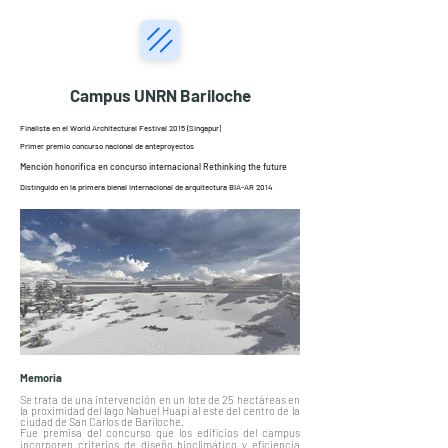
Campus UNRN Bariloche
Finalista en el World Architectural Festival 2015 (Singapur)
Primer premio concurso nacional de anteproyectos
Mención honorífica en concurso internacional Rethinking the future
Distinguido en la primera bienal internacional de arquitectura BIA-AR 2014
Memoria
Se trata de una intervención en un lote de 25 hectáreas en
la proximidad del lago Nahuel Huapi al este del centro de la
ciudad de San Carlos de Bariloche.
Fue premisa del concurso que los edificios del campus
incorporen criterios de diseño bioclimático y eficiencia