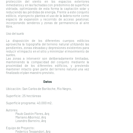
protección del viento en los espacios exteriores
inmediatos y en las fachadas con predominio de superficie
vidriada, optimizando de esta forma la captación solar y
reduciendo las pérdidas de energía. Frente a este conjunto
edilicio, el proyecto plantea el uso de la ladera norte como
espacio de expansión y recorrido de acceso peatonal,
incorporando senderos y zonas de permanencia al aire
libre.
Uso del suelo
La disposición de los diferentes cuerpos edilicios
aprovecha la topografía del terreno natural utilizando las
pendientes, zonas elevadas y depresiones existentes para
reducir el impacto en el sitio y minimizar el movimiento de
suelos.
Las zonas a intervenir son deliberadamente limitadas,
manteniendo la compacidad del conjunto mediante la
proximidad de los diferentes edificios, y previendo
mantener intacto gran parte del terreno natural una vez
finalizado el plan maestro previsto.
Datos
Ubicación: San Carlos de Bariloche, Rio Negro.
Superficie: 25 hectáreas
Superficie programa: 40.000 m2.
Autores:
Paulo Gastón Flores, Arq
Mariano Albornoz, Arq
Leandro Barreiro, Arq
Equipo de Proyecto:
Federico Tessandori, Arq