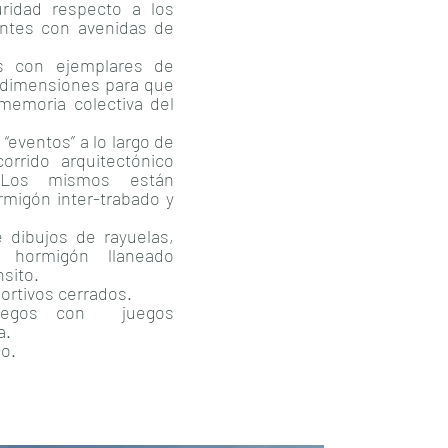
uridad respecto a los
dantes con avenidas de
os con ejemplares de
s dimensiones para que
memoria colectiva del
 “eventos” a lo largo de
orrido arquitectónico
. Los mismos están
rmigón inter-trabado y
 dibujos de rayuelas,
 hormigón llaneado
sito.
ortivos cerrados.
juegos con juegos
a.
co.