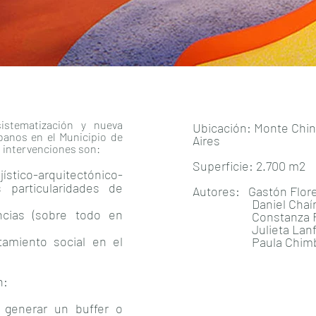
istematización y nueva
Ubicación: Monte Chin
banos en el Municipio de
Aires
s intervenciones son:
Superficie: 2.700 m2
stico-arquitectónico-
 particularidades de
Autores: Gastón Flore
Daniel Chaín, 
encias (sobre todo en
Constanza Rivas
Julieta Lanfred
amiento social en el
Paula Chimbo,
n:
 generar un buffer o