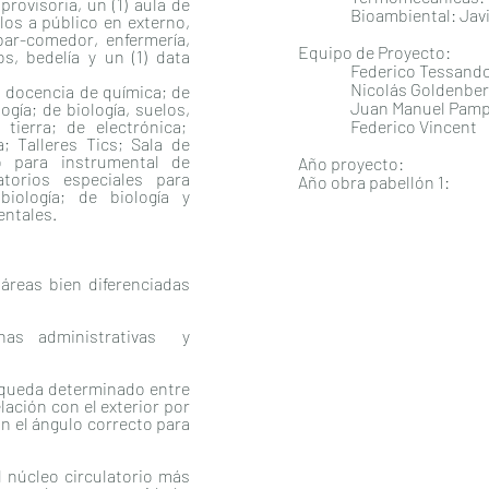
provisoria, un (1) aula de
Bioambiental: Javier 
los a público en externo,
 bar-comedor, enfermería,
Equipo de Proyecto:
s, bedelía y un (1) data
Federico Tessandori
Nicolás Goldenberg,
a docencia de química; de
Juan Manuel Pamp
ogía; de biología, suelos,
 tierra; de electrónica;
Federico Vincent
a; Talleres Tics; Sala de
 para instrumental de
Año proyecto: 
atorios especiales para
Año obra pabellón 
biología; de biología y
entales.
áreas bien diferenciadas
onas administrativas y
e queda determinado entre
lación con el exterior por
n el ángulo correcto para
.
l núcleo circulatorio más