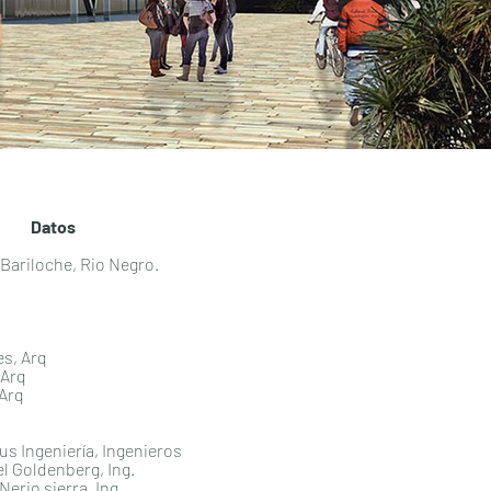
Datos
Bariloche, Rio Negro.
, Arq
Arq
Arq
ngeniería, Ingenieros
el Goldenberg, Ing.
 Nerio sierra, Ing.