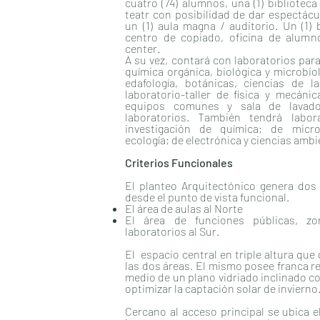
cuatro (74) alumnos, una (1) biblioteca 
teatr con posibilidad de dar espectácu
un (1) aula magna / auditorio. Un (1)
centro de copiado, oficina de alumno
center.
A su vez, contará con laboratorios par
química orgánica, biológica y microbiol
edafología, botánicas, ciencias de la
laboratorio-taller de física y mecánic
equipos comunes y sala de lavado
laboratorios. También tendrá labor
investigación de química; de micro
ecología; de electrónica y ciencias ambi
Criterios Funcionales
El planteo Arquitectónico genera dos 
desde el punto de vista funcional.
El área de aulas al Norte
El área de funciones públicas, z
laboratorios al Sur.
El espacio central en triple altura qu
las dos áreas. El mismo posee franca re
medio de un plano vidriado inclinado co
optimizar la captación solar de invierno
Cercano al acceso principal se ubica e