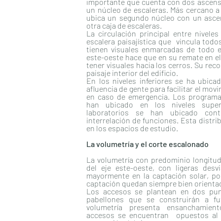
importante que cuenta con dos ascens
un núcleo de escaleras. Más cercano a
ubica un segundo núcleo con un asce
otra caja de escaleras.
La circulación principal entre nivele
escalera paisajística que vincula todos
tienen visuales enmarcadas de todo el
este-oeste hace que en su remate en e
tener visuales hacia los cerros. Su rec
paisaje interior del edificio.
En los niveles inferiores se ha ubic
afluencia de gente para facilitar el mov
en caso de emergencia. Los programa
han ubicado en los niveles super
laboratorios se han ubicado conti
interrelación de funciones. Esta distri
en los espacios de estudio.
La volumetría y el corte escalonado
La volumetría con predominio longitudi
del eje este-oeste, con ligeras desv
mayormente en la captación solar, po
captación quedan siempre bien orienta
Los accesos se plantean en dos pun
pabellones que se construirán a fu
volumetría presenta ensanchamien
accesos se encuentran opuestos al o