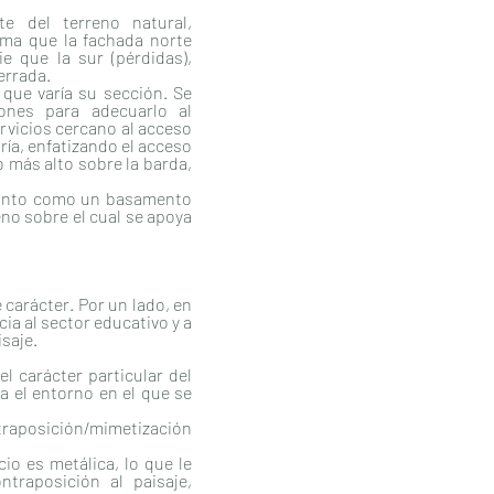
te del terreno natural,
ma que la fachada norte
ie que la sur (pérdidas),
errada.
 que varía su sección. Se
ones para adecuarlo al
ervicios cercano al acceso
ría, enfatizando el acceso
o más alto sobre la barda,
junto como un basamento
no sobre el cual se apoya
carácter. Por un lado, en
cia al sector educativo y a
isaje.
l carácter particular del
a el entorno en el que se
aposición/mimetización
cio es metálica, lo que le
ntraposición al paisaje,