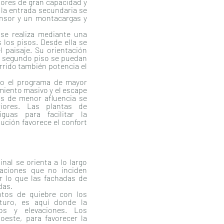
ores de gran capacidad y
 la entrada secundaria se
nsor y un montacargas y
s se realiza mediante una
 los pisos. Desde ella se
 paisaje. Su orientación
l segundo piso se puedan
orrido también potencia el
ado el programa de mayor
imiento masivo y el escape
s de menor afluencia se
iores. Las plantas de
guas para facilitar la
bución favorece el confort
nal se orienta a lo largo
iaciones que no inciden
r lo que las fachadas de
das.
tos de quiebre con los
turo, es aquí donde la
tos y elevaciones. Los
este, para favorecer la