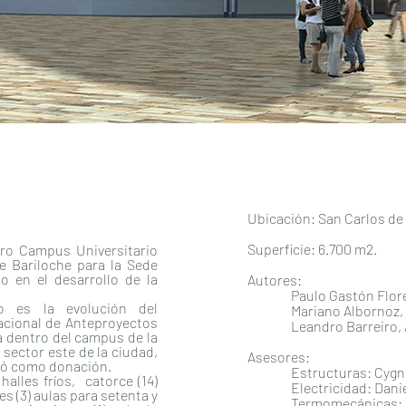
Ubicación: San Carlos de 
Superficie: 6.700 m2.
turo Campus Universitario
e Bariloche para la Sede
 en el desarrollo de la
Autores:
Paulo Gastón Flores
io es la evolución del
Mariano Albornoz, 
cional de Anteproyectos
Leandro Barreiro, 
a dentro del campus de la
sector este de la ciudad,
Asesores:
bió como donación.
Estructuras: Cygnus I
alles fríos, catorce (14)
Electricidad
: Dani
es (3) aulas para setenta y
Termomecánicas
: