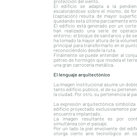
protección del viento.
El edificio se adapta a la pendien
escalonándose sobre el mismo, de for
(captación) resulta de mayor superfic
quedando esta última parcialmente ent
El edificio está generado por un corte
han realizado una serie de operaci
entorno; el bloque de sanitarios y de s
ha tomado la mayor altura de la volumet
principal para transformarlo en el punt
reconociéndolo desde la ruta.
Finalmente se puede entender al con
pétreo de hormigón que modela el terre
una gran carrocería metálica.
El lenguaje arquitectónico
La imagen institucional asume un doble 
tanto edificio público, el de su pertenen
la ciudad. Por otro, su pertenencia al pa
La expresión arquitectónica simboliza e
edificio proyectado exclusivamente par
encuentra implantado.
La imagen resultante es por contr
simultánea con el paisaje.
Por un lado la piel envolvente del edifi
otorga cierto aire tecnológico en co