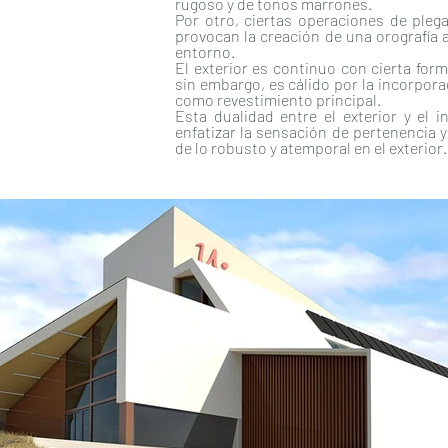
rugoso y de tonos marrones.
Por otro, ciertas operaciones de pleg
provocan la creación de una orografía ar
entorno.
El exterior es continuo con cierta form
sin embargo, es cálido por la incorpora
como revestimiento principal.
Esta dualidad entre el exterior y el 
enfatizar la sensación de pertenencia y 
de lo robusto y atemporal en el exterior.