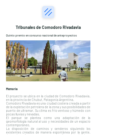
Tribunales de Comodoro Rivadavia
Quinto premio en concurso nacional de anteproyectos
Memoria
El proyecto se ubica en la ciudad de Comodoro Rivadavia,
en la provincia de Chubut, Patagonia Argentina.
Comodoro Rivadavia es una ciudad costera creada a partir
de la explotación petrolera de la zona y sus posibilidades de
puerto de ultramar. Su clima es frio ventoso y húmedo con
pocas lluvias y nevadas.
El parque se plantea como una adaptación de la
geomorfología natural al uso y necesidades de un espacio
contemporáneo.
La disposición de caminos y senderos siguiendo los
existentes creados de manera espontánea por la gente,