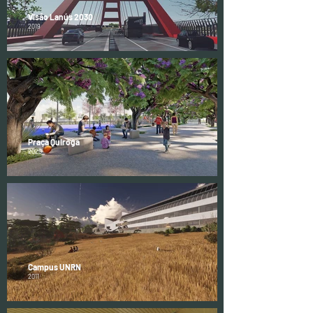
Visão Lanús 2030
2019
Praça Quiroga
2020
Campus UNRN
2011