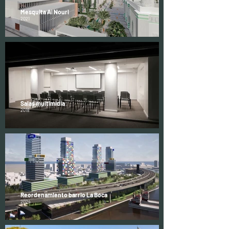
Mesquita Al Nouri
2021
Salas multimídia
2018
Reordenamiento barrio La Boca
2024