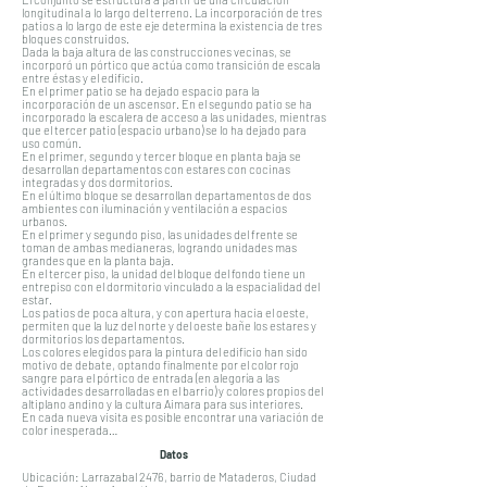
longitudinal a lo largo del terreno. La incorporación de tres
patios a lo largo de este eje determina la existencia de tres
bloques construidos.
Dada la baja altura de las construcciones vecinas, se
incorporó un pórtico que actúa como transición de escala
entre éstas y el edificio.
En el primer patio se ha dejado espacio para la
incorporación de un ascensor. En el segundo patio se ha
incorporado la escalera de acceso a las unidades, mientras
que el tercer patio (espacio urbano) se lo ha dejado para
uso común.
En el primer, segundo y tercer bloque en planta baja se
desarrollan departamentos con estares con cocinas
integradas y dos dormitorios.
En el último bloque se desarrollan departamentos de dos
ambientes con iluminación y ventilación a espacios
urbanos.
En el primer y segundo piso, las unidades del frente se
toman de ambas medianeras, logrando unidades mas
grandes que en la planta baja.
En el tercer piso, la unidad del bloque del fondo tiene un
entrepiso con el dormitorio vinculado a la espacialidad del
estar.
Los patios de poca altura, y con apertura hacia el oeste,
permiten que la luz del norte y del oeste bañe los estares y
dormitorios los departamentos.
Los colores elegidos para la pintura del edificio han sido
motivo de debate, optando finalmente por el color rojo
sangre para el pórtico de entrada (en alegoría a las
actividades desarrolladas en el barrio) y colores propios del
altiplano andino y la cultura Aimara para sus interiores.
En cada nueva visita es posible encontrar una variación de
color inesperada…
Datos
Ubicación: Larrazabal 2476, barrio de Mataderos, Ciudad