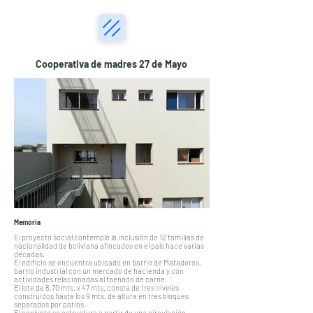
Cooperativa de madres 27 de Mayo
Memoria
El proyecto social contempló la inclusión de 12 familias de
nacionalidad de boliviana afincados en el país hace varias
décadas.
El edificio se encuentra ubicado en barrio de Mataderos,
barrio industrial con un mercado de hacienda y con
actividades relacionadas al faenado de carne.
El lote de 8.70 mts. x 47 mts. consta de tres niveles
construidos hasta los 9 mts. de altura en tres bloques
separados por patios.
El conjunto se estructura a partir de una circulación