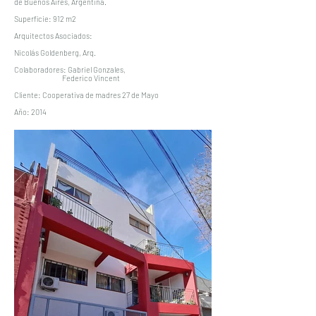
de Buenos Aires, Argentina.
Superficie: 912 m2
Arquitectos Asociados:
Nicolás Goldenberg, Arq.
Colaboradores: Gabriel Gonzales,
Federico Vincent
Cliente: Cooperativa de madres 27 de Mayo
Año: 2014