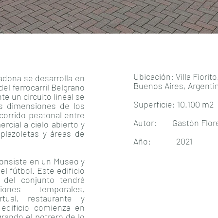
Ubicación: Villa Fiori
adona se desarrolla en
Buenos Aires, Argenti
del ferrocarril Belgrano
e un circuito lineal se
Superficie: 10.100 m2
s dimensiones de los
corrido peatonal entre
Autor: Gastón Flore
rcial a cielo abierto y
plazoletas y áreas de
Año: 2021
consiste en un Museo y
l fútbol. Este edificio
 del conjunto tendrá
ciones temporales,
rtual, restaurante y
 edificio comienza en
grando el potrero de lo